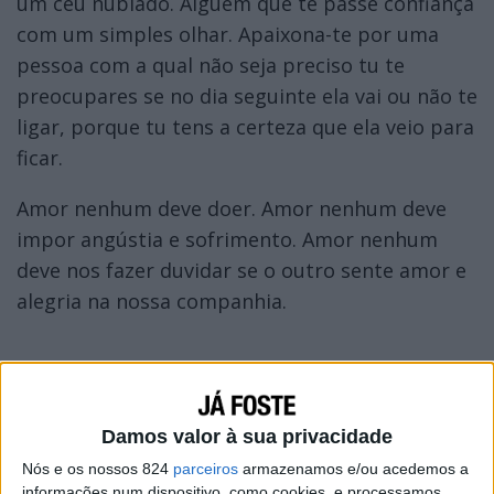
um céu nublado. Alguém que te passe confiança
com um simples olhar. Apaixona-te por uma
pessoa com a qual não seja preciso tu te
preocupares se no dia seguinte ela vai ou não te
ligar, porque tu tens a certeza que ela veio para
ficar.
Amor nenhum deve doer. Amor nenhum deve
impor angústia e sofrimento. Amor nenhum
deve nos fazer duvidar se o outro sente amor e
alegria na nossa companhia.
Damos valor à sua privacidade
Nós e os nossos 824
parceiros
armazenamos e/ou acedemos a
informações num dispositivo, como cookies, e processamos