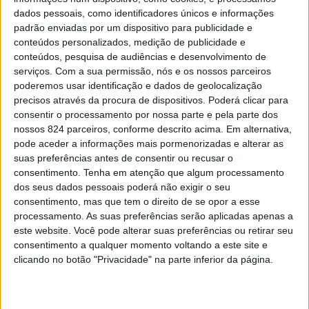
dados pessoais, como identificadores únicos e informações
padrão enviadas por um dispositivo para publicidade e
conteúdos personalizados, medição de publicidade e
conteúdos, pesquisa de audiências e desenvolvimento de
serviços.
Com a sua permissão, nós e os nossos parceiros
poderemos usar identificação e dados de geolocalização
precisos através da procura de dispositivos. Poderá clicar para
consentir o processamento por nossa parte e pela parte dos
nossos 824 parceiros, conforme descrito acima. Em alternativa,
pode aceder a informações mais pormenorizadas e alterar as
suas preferências antes de consentir ou recusar o
consentimento.
Tenha em atenção que algum processamento
dos seus dados pessoais poderá não exigir o seu
consentimento, mas que tem o direito de se opor a esse
processamento. As suas preferências serão aplicadas apenas a
Apaixona-te por alguém que adore a tua
este website. Você pode alterar suas preferências ou retirar seu
consentimento a qualquer momento voltando a este site e
companhia e escolha estar contigo sob o sol
clicando no botão "Privacidade" na parte inferior da página.
forte ou debaixo de uma chuva fria. Alguém que
sinta a tua falta e demonstre que precisa do teu
abraço a qualquer hora do dia.