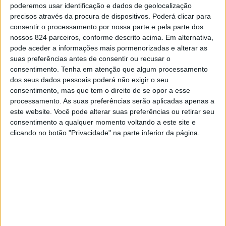
poderemos usar identificação e dados de geolocalização
precisos através da procura de dispositivos. Poderá clicar para
consentir o processamento por nossa parte e pela parte dos
nossos 824 parceiros, conforme descrito acima. Em alternativa,
6 – E a vida resume-se em tentar estabelecer
pode aceder a informações mais pormenorizadas e alterar as
suas preferências antes de consentir ou recusar o
novos recordes. Do género “Hoje vou conseguir
consentimento.
Tenha em atenção que algum processamento
vestir-me e ficar pronto para sair em cinco
dos seus dados pessoais poderá não exigir o seu
minutos.”
consentimento, mas que tem o direito de se opor a esse
processamento. As suas preferências serão aplicadas apenas a
este website. Você pode alterar suas preferências ou retirar seu
7 – São incapazes de elaborar frases coerentes
consentimento a qualquer momento voltando a este site e
ou complexas antes das nove da manhã.
clicando no botão "Privacidade" na parte inferior da página.
Raciocinar não é uma tarefa muito fácil quando
se acorda cedo.
8 – Na verdade, elas evitam conversas e pessoas
antes das nove da manhã. É mais seguro…
9 – Algumas delas têm que enfrentar o