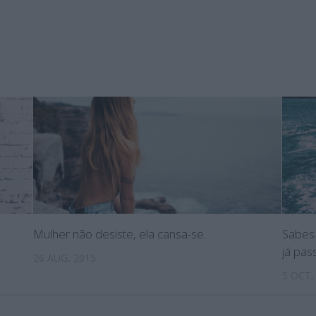
Mulher não desiste, ela cansa-se.
Sabes 
já pas
26 AUG, 2015
5 OCT,