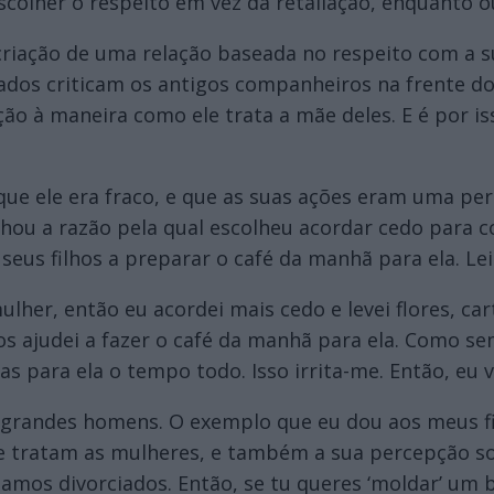
scolher o respeito em vez da retaliação, enquanto o
 criação de uma relação baseada no respeito com a 
rciados criticam os antigos companheiros na frente d
ão à maneira como ele trata a mãe deles. E é por is
que ele era fraco, e que as suas ações eram uma pe
lhou a razão pela qual escolheu acordar cedo para 
 seus filhos a preparar o café da manhã para ela. Le
ulher, então eu acordei mais cedo e levei flores, c
 os ajudei a fazer o café da manhã para ela. Como
as para ela o tempo todo. Isso irrita-me. Então, eu 
grandes homens. O exemplo que eu dou aos meus fi
e tratam as mulheres, e também a sua percepção so
tamos divorciados. Então, se tu queres ‘moldar’ 