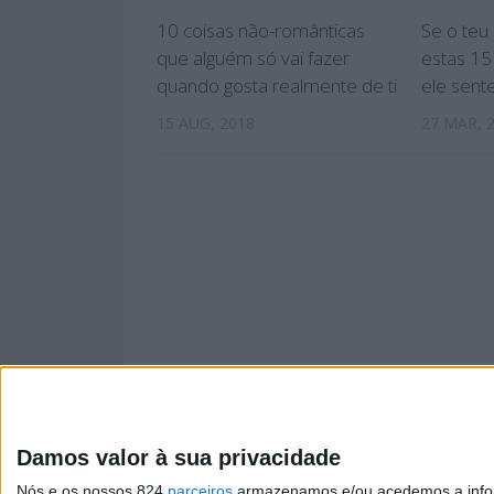
10 coisas não-românticas
Se o teu
que alguém só vai fazer
estas 15
quando gosta realmente de ti
ele sente
15 AUG, 2018
27 MAR, 
Damos valor à sua privacidade
PÁGINA INIC
Nós e os nossos 824
parceiros
armazenamos e/ou acedemos a inform