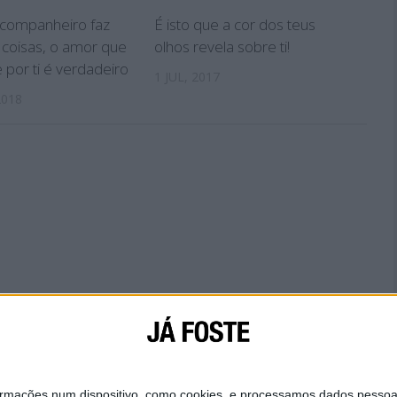
 companheiro faz
É isto que a cor dos teus
 coisas, o amor que
olhos revela sobre ti!
 por ti é verdadeiro
1 JUL, 2017
2018
IAL
SOBRE NÓS
CONTACTA-NOS
POLÍTICA DE
ações num dispositivo, como cookies, e processamos dados pessoais,