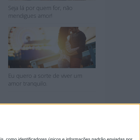
Seja lá por quem for, não
mendigues amor!
Eu quero a sorte de viver um
amor tranquilo.
 PRIVACIDADE
 como identificadores únicos e informações padrão enviadas por