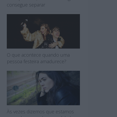
consegue separar
O que acontece quando uma
pessoa festeira amadurece?
Às vezes dizemos que estamos