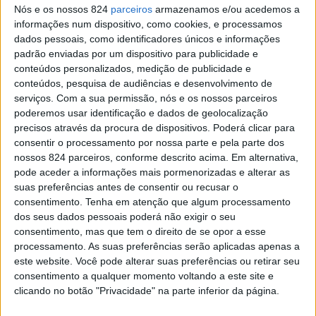
Nós e os nossos 824
parceiros
armazenamos e/ou acedemos a
informações num dispositivo, como cookies, e processamos
dados pessoais, como identificadores únicos e informações
padrão enviadas por um dispositivo para publicidade e
“Um estado de ânimo positivo também tem as
conteúdos personalizados, medição de publicidade e
suas vantagens, mas estas estão relacionadas
conteúdos, pesquisa de audiências e desenvolvimento de
serviços.
Com a sua permissão, nós e os nossos parceiros
com outras áreas, tais como a criatividade, a
poderemos usar identificação e dados de geolocalização
flexibilidade e a cooperação. O mau humor, por
precisos através da procura de dispositivos. Poderá clicar para
outro lado, melhora a atenção e facilita um
consentir o processamento por nossa parte e pela parte dos
nossos 824 parceiros, conforme descrito acima. Em alternativa,
pensamento e um raciocínio mais prudente e
pode aceder a informações mais pormenorizadas e alterar as
coerente”, explica o artigo.
suas preferências antes de consentir ou recusar o
consentimento.
Tenha em atenção que algum processamento
“A nossa pesquisa sugere que o mau humor
dos seus dados pessoais poderá não exigir o seu
consentimento, mas que tem o direito de se opor a esse
melhora as estratégias para processar a
processamento. As suas preferências serão aplicadas apenas a
informação em situações difíceis”, acrescenta.
este website. Você pode alterar suas preferências ou retirar seu
As pessoas com um estado de ânimo mais
consentimento a qualquer momento voltando a este site e
clicando no botão "Privacidade" na parte inferior da página.
descaído possuem ainda maior capacidade de
argumentar as suas opiniões, especialmente