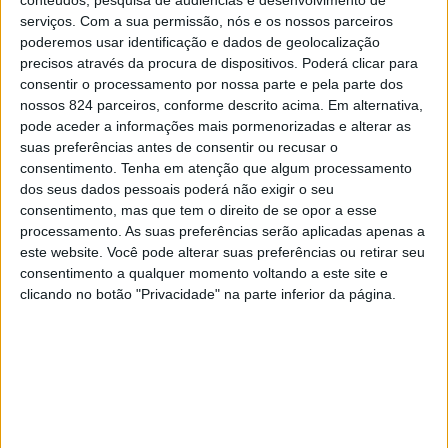
serviços.
Com a sua permissão, nós e os nossos parceiros
poderemos usar identificação e dados de geolocalização
precisos através da procura de dispositivos. Poderá clicar para
consentir o processamento por nossa parte e pela parte dos
nossos 824 parceiros, conforme descrito acima. Em alternativa,
Sorriam e digam ‘obrigada’. Beijem-nos quando
pode aceder a informações mais pormenorizadas e alterar as
suas preferências antes de consentir ou recusar o
não há ninguém a olhar. Mas, se vocês nos
consentimento.
Tenha em atenção que algum processamento
beijarem quando sabem que alguém está a
dos seus dados pessoais poderá não exigir o seu
olhar, ficaremos impressionados. Vocês não
consentimento, mas que tem o direito de se opor a esse
processamento. As suas preferências serão aplicadas apenas a
precisam de se arrumar para nós. Para
este website. Você pode alterar suas preferências ou retirar seu
começar, se formos sair com vocês, vocês não
consentimento a qualquer momento voltando a este site e
precisam sentir a necessidade de colocar a
clicando no botão "Privacidade" na parte inferior da página.
vossa saia mais bonita ou passar todos os tipos
de maquilhagem que vocês têm.
Gostamos de vocês pelo que vocês são, e não
pelo que vocês têm. Sinceramente, eu acho que