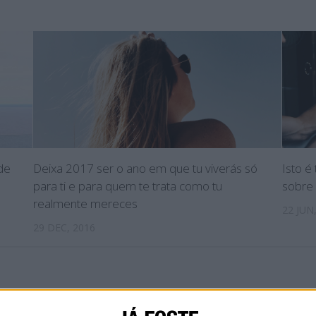
de
Deixa 2017 ser o ano em que tu viverás só
Isto 
para ti e para quem te trata como tu
sobre
realmente mereces
22 JUN
29 DEC, 2016