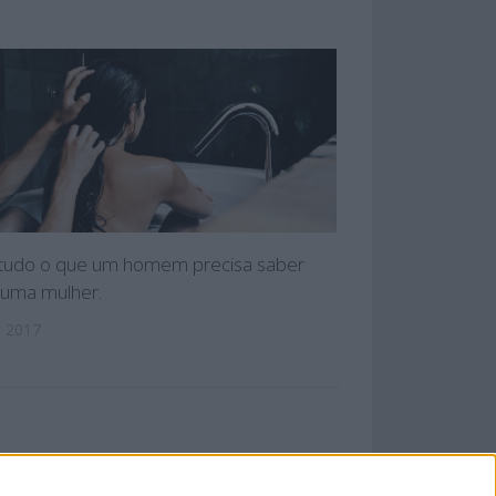
é tudo o que um homem precisa saber
 uma mulher.
, 2017