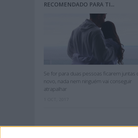
RECOMENDADO PARA TI...
Se for para duas pessoas ficarem juntas 
novo, nada nem ninguém vai conseguir
atrapalhar
1 OCT, 2017