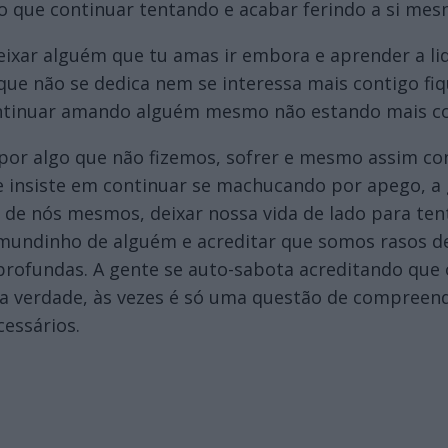
o que continuar tentando e acabar ferindo a si mes
eixar alguém que tu amas ir embora e aprender a lid
que não se dedica nem se interessa mais contigo fiq
ontinuar amando alguém mesmo não estando mais c
a por algo que não fizemos, sofrer e mesmo assim c
e insiste em continuar se machucando por apego, a 
de nós mesmos, deixar nossa vida de lado para tenta
mundinho de alguém e acreditar que somos rasos d
rofundas. A gente se auto-sabota acreditando que o
na verdade, às vezes é só uma questão de compreend
essários.