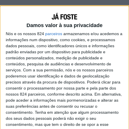
Damos valor à sua privacidade
Nós e os nossos 824
parceiros
armazenamos e/ou acedemos a
informações num dispositivo, como cookies, e processamos
dados pessoais, como identificadores únicos e informações
padrão enviadas por um dispositivo para publicidade e
conteúdos personalizados, medição de publicidade e
conteúdos, pesquisa de audiências e desenvolvimento de
serviços.
Com a sua permissão, nós e os nossos parceiros
poderemos usar identificação e dados de geolocalização
precisos através da procura de dispositivos. Poderá clicar para
Lembra-te de elogiar a tua menina do
consentir o processamento por nossa parte e pela parte dos
nada.
nossos 824 parceiros, conforme descrito acima. Em alternativa,
pode aceder a informações mais pormenorizadas e alterar as
O homem não consegue pensar igual à mulher,
suas preferências antes de consentir ou recusar o
somos muito diferentes, é por isso que
consentimento.
Tenha em atenção que algum processamento
dos seus dados pessoais poderá não exigir o seu
perdemos a noção do quanto é importante
consentimento, mas que tem o direito de se opor a esse
para vocês esses detalhes e essas coisinhas