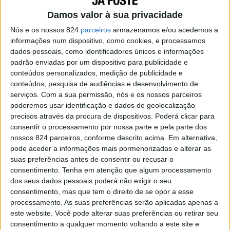
Damos valor à sua privacidade
Nós e os nossos 824
parceiros
armazenamos e/ou acedemos a
informações num dispositivo, como cookies, e processamos
Não esperes, liberta-te e voa
dados pessoais, como identificadores únicos e informações
padrão enviadas por um dispositivo para publicidade e
conteúdos personalizados, medição de publicidade e
Vivemos de esperança, mas não sabemos o
conteúdos, pesquisa de audiências e desenvolvimento de
que esperamos…
serviços.
Com a sua permissão, nós e os nossos parceiros
poderemos usar identificação e dados de geolocalização
Julio Cortazar
precisos através da procura de dispositivos. Poderá clicar para
consentir o processamento por nossa parte e pela parte dos
Às vezes, as expectativas que criamos nos
nossos 824 parceiros, conforme descrito acima. Em alternativa,
pode aceder a informações mais pormenorizadas e alterar as
outros ou no mundo oprimem-nos ou
suas preferências antes de consentir ou recusar o
bloqueiam-nos. No entanto, a verdade é que é
consentimento.
Tenha em atenção que algum processamento
difícil eliminá-las, porque necessitamos delas
dos seus dados pessoais poderá não exigir o seu
consentimento, mas que tem o direito de se opor a esse
para vivermos e para nos organizarmos.
processamento. As suas preferências serão aplicadas apenas a
este website. Você pode alterar suas preferências ou retirar seu
Devemos, portanto, levar em conta que o facto
consentimento a qualquer momento voltando a este site e