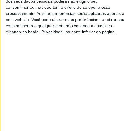
dos seus dados pessoais poderá não exigir o seu
Quero que exista alguém com quem eu possa
consentimento, mas que tem o direito de se opor a esse
processamento. As suas preferências serão aplicadas apenas a
ser totalmente transparente, a quem possa
este website. Você pode alterar suas preferências ou retirar seu
dizer-lhe o que me atormenta e o que me enche
consentimento a qualquer momento voltando a este site e
de alegria, alguém que me conte da sua vida,
clicando no botão "Privacidade" na parte inferior da página.
dos seus problemas, que me veja como o seu
apoio, como o seu confidente. Não quero
alguém que faça parecer que tudo na vida é
perfeição.
Quero que alguém elogie as minhas qualidades,
que ao me ver sorria, que busque a minha mão,
que busque abraçar-me, não alguém a quem eu
tenha que roubar um beijo. Quero alguém que
se sinta orgulhoso de mim, que sinta ciúmes se
alguém me estiver a rondar, que valorize o que
sou e que se eu lhe disser “amo-te” me