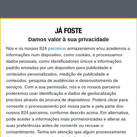
Damos valor à sua privacidade
Nós e os nossos 824
parceiros
armazenamos e/ou acedemos a
informações num dispositivo, como cookies, e processamos
Quero alguém que me dê conversas
dados pessoais, como identificadores únicos e informações
inesquecíveis em vez de jantares, alguém que
padrão enviadas por um dispositivo para publicidade e
me conte os seus segredos em vez de me falar
conteúdos personalizados, medição de publicidade e
conteúdos, pesquisa de audiências e desenvolvimento de
sobre os presentes que comprou.
serviços.
Com a sua permissão, nós e os nossos parceiros
poderemos usar identificação e dados de geolocalização
Quero que alguém me surpreenda, que se
precisos através da procura de dispositivos. Poderá clicar para
interesse por mim, que me pergunte como foi o
consentir o processamento por nossa parte e pela parte dos
nossos 824 parceiros, conforme descrito acima. Em alternativa,
meu dia, que se interesse pelas minhas coisas,
pode aceder a informações mais pormenorizadas e alterar as
que faça planos comigo e que não se limite a
suas preferências antes de consentir ou recusar o
dizer “sim, claro” ou “depois a gente vê isso”.
consentimento.
Tenha em atenção que algum processamento