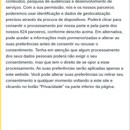
conteúdos, pesquisa de audiências e desenvolvimento de
serviços.
Com a sua permissão, nós e os nossos parceiros
poderemos usar identificação e dados de geolocalização
precisos através da procura de dispositivos. Poderá clicar para
consentir o processamento por nossa parte e pela parte dos
nossos 824 parceiros, conforme descrito acima. Em alternativa,
Eu sei que o que tivemos foi amor. Foi amor
pode aceder a informações mais pormenorizadas e alterar as
muito tempo antes de começar e foi amor
suas preferências antes de consentir ou recusar o
consentimento.
Tenha em atenção que algum processamento
muito tempo depois de acabar. Não quero dizer
dos seus dados pessoais poderá não exigir o seu
que esse amor acabou, porque acho que o amor
consentimento, mas que tem o direito de se opor a esse
nunca acaba. Ele apenas foi transformado.
processamento. As suas preferências serão aplicadas apenas a
este website. Você pode alterar suas preferências ou retirar seu
Transformou-se numa lembrança. Tal como
consentimento a qualquer momento voltando a este site e
muita gente, prendi-me muitas vezes ao
clicando no botão "Privacidade" na parte inferior da página.
passado, na esperança que um dia
recuperaríamos o tempo perdido. Prendi-me às
memórias para reviver vezes sem conta o nosso
amor na minha cabeça. Quebrei o orgulho,
muitas vezes, para falar mais um dia contigo,