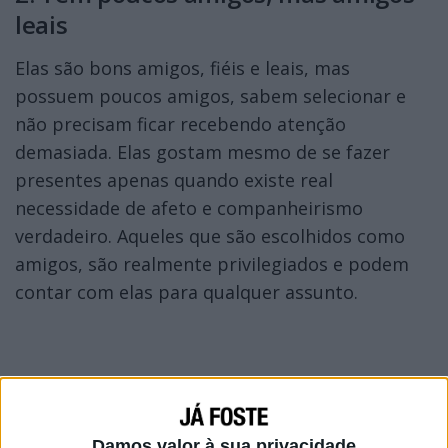
leais
Elas são bons amigos, fiéis e leais, mas
possuem poucos amigos, sabem selecionar e
não precisam ficar recebendo atenção
demasiada. Elas gostam mesmo de se fazer
presentes apenas quando existe real
necessidade de afeto e companheirismo
verdadeiro. Aqueles que são escolhidos como
amigos, são realmente privilegiados e podem
contar com elas para qualquer assunto.
Damos valor à sua privacidade