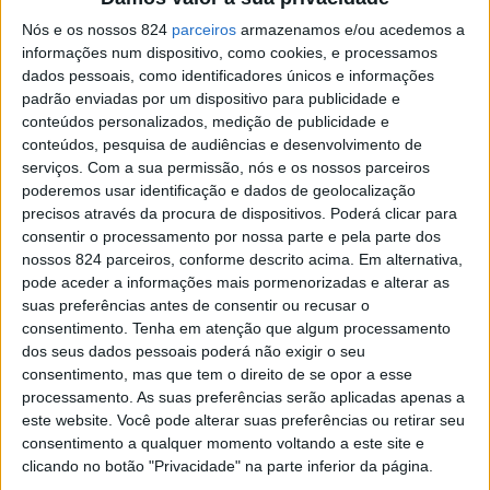
Nós e os nossos 824
parceiros
armazenamos e/ou acedemos a
informações num dispositivo, como cookies, e processamos
dados pessoais, como identificadores únicos e informações
padrão enviadas por um dispositivo para publicidade e
conteúdos personalizados, medição de publicidade e
conteúdos, pesquisa de audiências e desenvolvimento de
serviços.
Com a sua permissão, nós e os nossos parceiros
poderemos usar identificação e dados de geolocalização
precisos através da procura de dispositivos. Poderá clicar para
consentir o processamento por nossa parte e pela parte dos
nossos 824 parceiros, conforme descrito acima. Em alternativa,
pode aceder a informações mais pormenorizadas e alterar as
suas preferências antes de consentir ou recusar o
consentimento.
Tenha em atenção que algum processamento
dos seus dados pessoais poderá não exigir o seu
consentimento, mas que tem o direito de se opor a esse
3. Estão sempre querendo novas
processamento. As suas preferências serão aplicadas apenas a
aventuras que instiguem a mente
este website. Você pode alterar suas preferências ou retirar seu
consentimento a qualquer momento voltando a este site e
clicando no botão "Privacidade" na parte inferior da página.
Sim, elas gostam mais de estar sozinhas do que