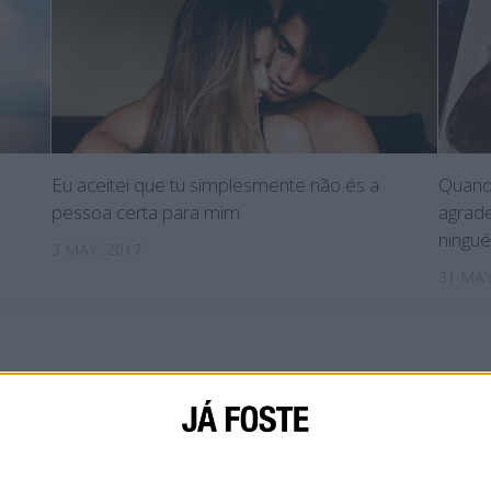
Eu aceitei que tu simplesmente não és a
Quando
pessoa certa para mim
agrade
ningu
3 MAY, 2017
31 MAY
IAL
SOBRE NÓS
CONTACTA-NOS
POLÍTICA DE