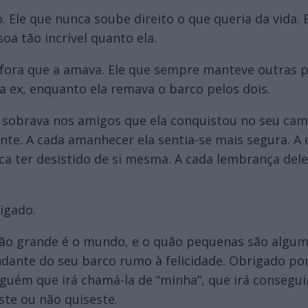
o. Ele que nunca soube direito o que queria da vida.
a tão incrível quanto ela.
fora que a amava. Ele que sempre manteve outras pr
 ex, enquanto ela remava o barco pelos dois.
, sobrava nos amigos que ela conquistou no seu cam
ente. A cada amanhecer ela sentia-se mais segura. 
ca ter desistido de si mesma. A cada lembrança del
igado.
quão grande é o mundo, e o quão pequenas são algum
ndante do seu barco rumo à felicidade. Obrigado po
guém que irá chamá-la de “minha”, que irá conseguir
ste ou não quiseste.