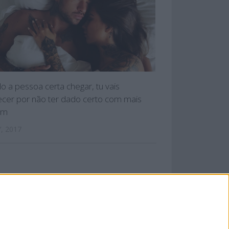
 a pessoa certa chegar, tu vais
cer por não ter dado certo com mais
ém
, 2017
 PRIVACIDADE