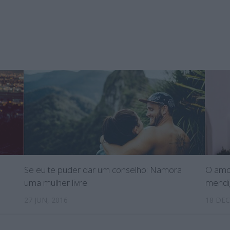
Se eu te puder dar um conselho: Namora
O amo
uma mulher livre
mendi
27 JUN, 2016
18 DEC