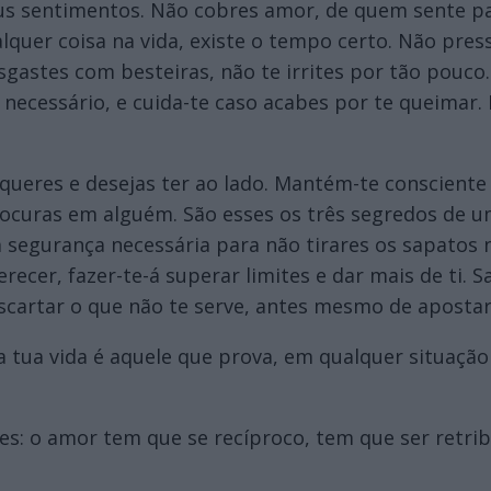
us sentimentos. Não cobres amor, de quem sente pai
lquer coisa na vida, existe o tempo certo. Não pres
gastes com besteiras, não te irrites por tão pouco
necessário, e cuida-te caso acabes por te queimar. M
ueres e desejas ter ao lado. Mantém-te consciente 
rocuras em alguém. São esses os três segredos de u
a segurança necessária para não tirares os sapatos
recer, fazer-te-á superar limites e dar mais de ti.
cartar o que não te serve, antes mesmo de apostare
 tua vida é aquele que prova, em qualquer situação 
s: o amor tem que se recíproco, tem que ser retrib