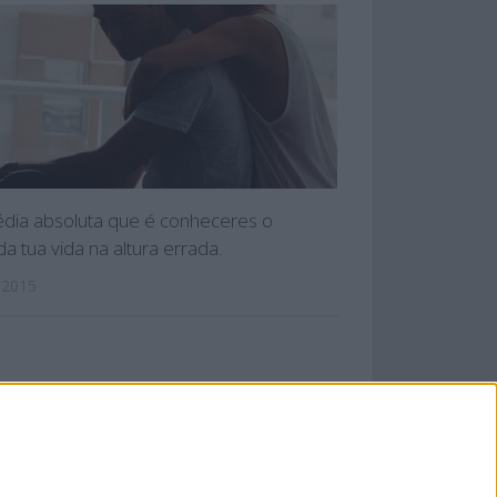
édia absoluta que é conheceres o
a tua vida na altura errada.
 2015
 PRIVACIDADE