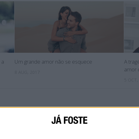
 a
Um grande amor não se esquece
A trag
amor d
8 AUG, 2017
5 OCT,
IAL
SOBRE NÓS
CONTACTA-NOS
POLÍTICA DE