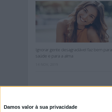
Ignorar gente desagradável faz bem para
saúde e para a alma
14 NOV, 2019
Damos valor à sua privacidade
PÁGINA INIC