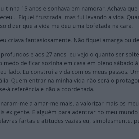
 tinha 15 anos e sonhava em namorar. Achava que 
ceu… Fiquei frustrada, mas fui levando a vida. Qua
o dizer que a vida me deu uma bofetada na cara.
u criava fantasiosamente. Não fiquei amarga ou des
profundos e aos 27 anos, eu vejo o quanto ser solte
medo de ficar sozinha em casa em pleno sábado à 
u lado. Eu construí a vida com os meus passos. Um 
lia. Quem entrar na minha vida não será o protagoni
e-á referência e não a coordenada.
nsinaram-me a amar-me mais, a valorizar mais os 
mais exigente. E alguém para adentrar no meu mundo
alavras fartas e atitudes vazias eu, simplesmente, p