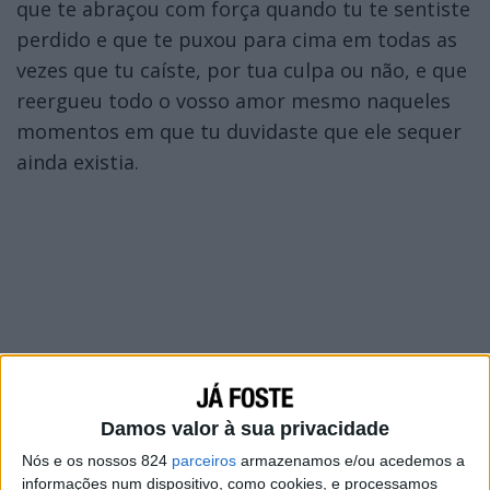
que te abraçou com força quando tu te sentiste
perdido e que te puxou para cima em todas as
vezes que tu caíste, por tua culpa ou não, e que
reergueu todo o vosso amor mesmo naqueles
momentos em que tu duvidaste que ele sequer
ainda existia.
Damos valor à sua privacidade
Nós e os nossos 824
parceiros
armazenamos e/ou acedemos a
informações num dispositivo, como cookies, e processamos