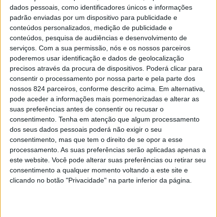
dados pessoais, como identificadores únicos e informações
padrão enviadas por um dispositivo para publicidade e
conteúdos personalizados, medição de publicidade e
conteúdos, pesquisa de audiências e desenvolvimento de
serviços.
Com a sua permissão, nós e os nossos parceiros
poderemos usar identificação e dados de geolocalização
precisos através da procura de dispositivos. Poderá clicar para
consentir o processamento por nossa parte e pela parte dos
nossos 824 parceiros, conforme descrito acima. Em alternativa,
pode aceder a informações mais pormenorizadas e alterar as
No mundo, o que não falta é gente que não
suas preferências antes de consentir ou recusar o
sabe se deve ir ou ficar, que não sabe se vale a
consentimento.
Tenha em atenção que algum processamento
pena arriscar ou se deve desistir. Entre tanta
dos seus dados pessoais poderá não exigir o seu
consentimento, mas que tem o direito de se opor a esse
gente indecisa, cobarde e preguiçosa, que ao
processamento. As suas preferências serão aplicadas apenas a
mais pequeno sinal de problemas resolve fazer
este website. Você pode alterar suas preferências ou retirar seu
as malas e partir para outra, dá valor a quem
consentimento a qualquer momento voltando a este site e
clicando no botão "Privacidade" na parte inferior da página.
fica de livre e espontânea vontade. Dá valor a
quem decide, sob todas as condições e
circunstâncias, que tu és a melhor opção. Dá