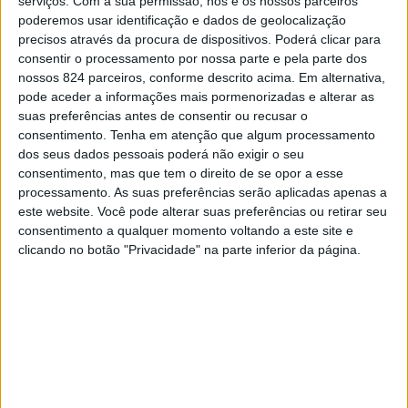
serviços.
Com a sua permissão, nós e os nossos parceiros
limite. Sei levar às estrelas, sei levar a ver cada
poderemos usar identificação e dados de geolocalização
precisos através da procura de dispositivos. Poderá clicar para
pôr do sol. Eu sou tudo o que tu nunca tinhas
consentir o processamento por nossa parte e pela parte dos
tido, tudo o que tu nunca tinhas conhecido. Tu
nossos 824 parceiros, conforme descrito acima. Em alternativa,
me chamavas, eu corria ao teu encontro. Tu
pode aceder a informações mais pormenorizadas e alterar as
suas preferências antes de consentir ou recusar o
estalavas os dedos, eu aparecia em baixo do teu
consentimento.
Tenha em atenção que algum processamento
nariz. Não, isso a meu ver não é ser inocente ou
dos seus dados pessoais poderá não exigir o seu
ingénua. É amor. Quem já gostou
consentimento, mas que tem o direito de se opor a esse
processamento. As suas preferências serão aplicadas apenas a
verdadeiramente de alguém, quem já desejou
este website. Você pode alterar suas preferências ou retirar seu
muito que a sua relação desse certo, sabe que
consentimento a qualquer momento voltando a este site e
quando nós amamos alguém, nós simplesmente
clicando no botão "Privacidade" na parte inferior da página.
fazemos acontecer. E acontece. De um jeito
natural, intenso e gostoso.
Mas tu, com todos os teus deslizes e fracassos,
fizeste com que eu mudasse. Aquela pessoa que
tu conheceste e por quem te apaixonaste não