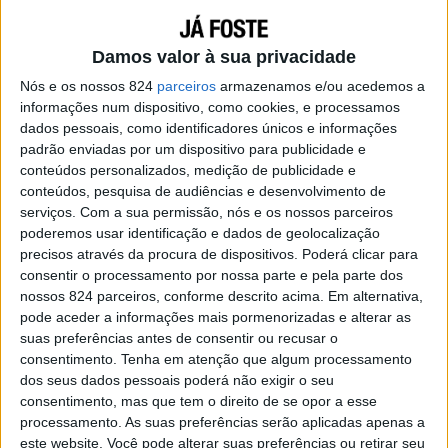
UNCATEGORIZED
18 MAR, 2015
Estes adultos estão loucos.
Damos valor à sua privacidade
Ainda não percebi bem o que querem de mim… Nasci
Nós e os nossos 824
parceiros
armazenamos e/ou acedemos a
porque a minha mamã queria ser Mãe e o meu papá
informações num dispositivo, como cookies, e processamos
dados pessoais, como identificadores únicos e informações
queria ser Pai. Mas não pensaram que eu queria ser
padrão enviadas por um dispositivo para publicidade e
filho deles a...
conteúdos personalizados, medição de publicidade e
conteúdos, pesquisa de audiências e desenvolvimento de
serviços.
Com a sua permissão, nós e os nossos parceiros
poderemos usar identificação e dados de geolocalização
precisos através da procura de dispositivos. Poderá clicar para
consentir o processamento por nossa parte e pela parte dos
nossos 824 parceiros, conforme descrito acima. Em alternativa,
pode aceder a informações mais pormenorizadas e alterar as
suas preferências antes de consentir ou recusar o
consentimento.
Tenha em atenção que algum processamento
dos seus dados pessoais poderá não exigir o seu
consentimento, mas que tem o direito de se opor a esse
processamento. As suas preferências serão aplicadas apenas a
UNCATEGORIZED
15 MAR, 2015
este website. Você pode alterar suas preferências ou retirar seu